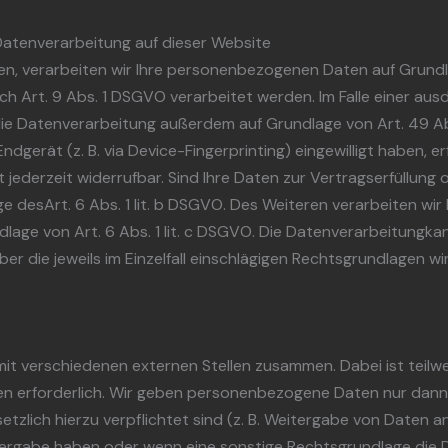
Datenverarbeitung auf dieser Website
ben, verarbeiten wir Ihre personenbezogenen Daten auf Grundla
 Art. 9 Abs. 1 DSGVO verarbeitet werden. Im Falle einer ausdr
e Datenverarbeitung außerdem auf Grundlage von Art. 49 Abs. 
Endgerät (z. B. via Device-Fingerprinting) eingewilligt haben, 
st jederzeit widerrufbar. Sind Ihre Daten zur Vertragserfüllu
e desArt. 6 Abs. 1 lit. b DSGVO. Des Weiteren verarbeiten wir I
ndlage von Art. 6 Abs. 1 lit. c DSGVO. Die Datenverarbeitungk
 Über die jeweils im Einzelfall einschlägigen Rechtsgrundlagen 
it verschiedenen externen Stellen zusammen. Dabei ist teilw
n erforderlich. Wir geben personenbezogene Daten nur dann 
esetzlich hierzu verpflichtet sind (z. B. Weitergabe von Daten
eitergabe haben oder wenn eine sonstige Rechtsgrundlage die 