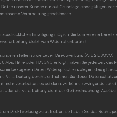
aten unserer Kunden nur auf Grundlage eines gültigen Vertrag
gemeinsame Verarbeitung geschlossen.
ausdrücklichen Einwilligung möglich. Sie können eine bereits er
enverarbeitung bleibt vom Widerruf unberührt.
sonderen Fällen sowie gegen Direktwerbung (Art. 21DSGVO)
 Abs. 1 lit. e oder f DSGVO erfolgt, haben Sie jederzeit das 
ersonenbezogenen Daten Widerspruch einzulegen; dies gilt auc
n eine Verarbeitung beruht, entnehmen Sie dieser Datenschutz
t mehr verarbeiten, es sei denn, wir können zwingende schut
iegen oder die Verarbeitung dient der Geltendmachung, Ausüb
 um Direktwerbung zu betreiben, so haben Sie das Recht, jed